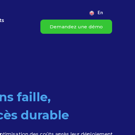
En
ts
Demandez une démo
s faille,
cès durable
'optimisation des coûts après leur déploiement