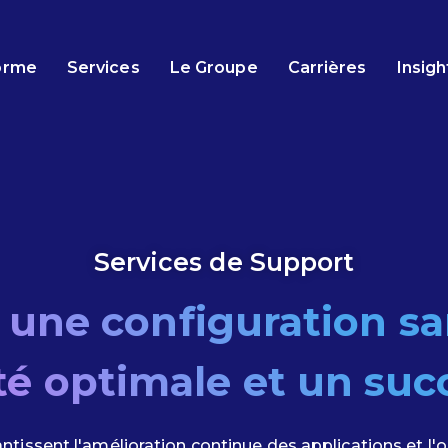
orme
Services
Le Groupe
Carrières
Insigh
Services de Support
une configuration san
té optimale et un suc
ntissent l'amélioration continue des applications et l