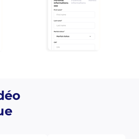
idéo
ue