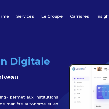
orme
Services
Le Groupe
Carrières
Insigh
n Digitale
niveau
ng» permet aux institutions
s de manière autonome et en