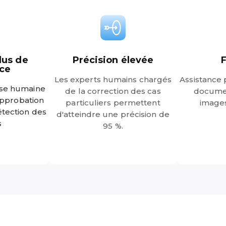
lus de
Précision élevée
F
ce
Les experts humains chargés
Assistance 
tise humaine
de la correction des cas
documen
approbation
particuliers permettent
images
détection des
d'atteindre une précision de
s
95 %.