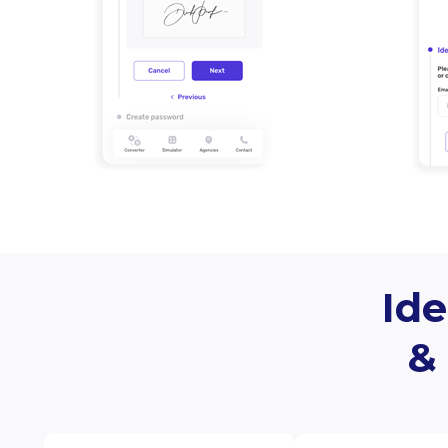
Ide
&