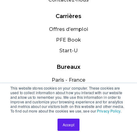
Carrières
Offres d’emploi
PFE Book
Start-U
Bureaux
Paris - France
This website stores cookies on your computer. These cookies are
Sousse - Tunisie
used to collect information about how you interact with our website
and allow us to remember you. We use this information in order to
Dubaï - EAU
improve and customize your browsing experience and for analytics
and metrics about our visitors both on this website and other media.
To find out more about the cookies we use, see our
Privacy Policy
.
Doha - Qatar
Caire - Egypte
Accept